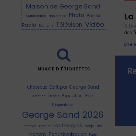
Maison de George Sand
La
Photo
Presse
Municipalité
Non classé
Vidéo
Télévison
Radio
3 fé
Tourisme
des f
Lire 
NUAGE D’ÉTIQUETTES
Re
Ecrit par George Sand
Chateaux
Exposition
Film
Election
En vélo
Fréquentation
George Sand 2026
Les fresques
Initiative
Lecture
Neige
Noel
Nohant
Panthéonisation
Paris