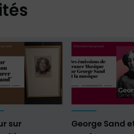
ités
ur sur
George Sand et