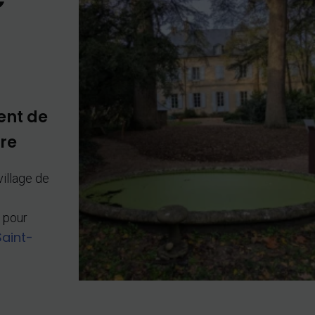
ent de
ire
village de
e
 pour
Saint-