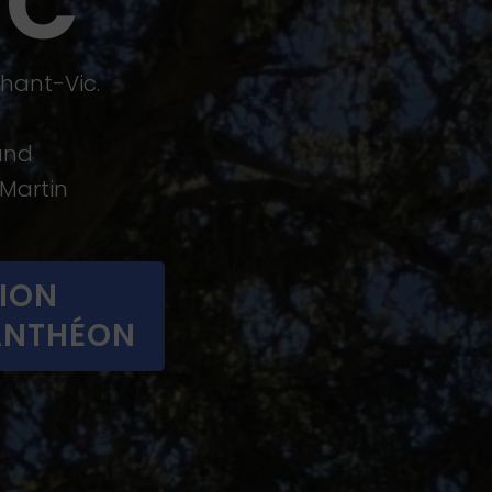
IC
ohant-Vic.
and
 Martin
TION
PANTHÉON