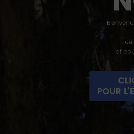
N
Bienvenue
cé
et pou
CLI
POUR L'