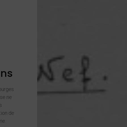
ons
Bourges
ise ne
s
tion de
me.