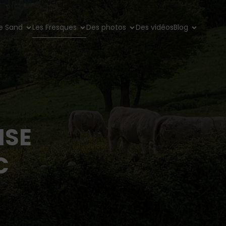
e Sand
Les Fresques
Des photos
Des vidéos
Blog
ISE
C