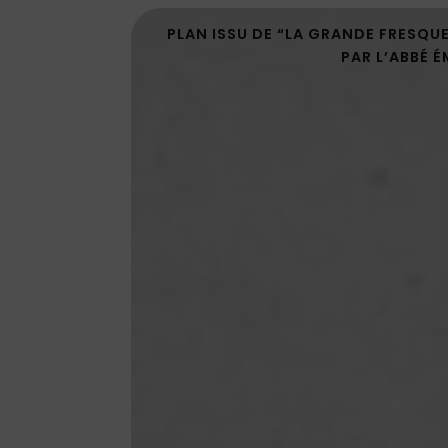
PLAN ISSU DE “LA GRANDE FRESQU
PAR L’ABBÉ É