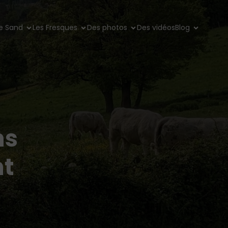
e Sand
Les Fresques
Des photos
Des vidéos
Blog
ns
nt