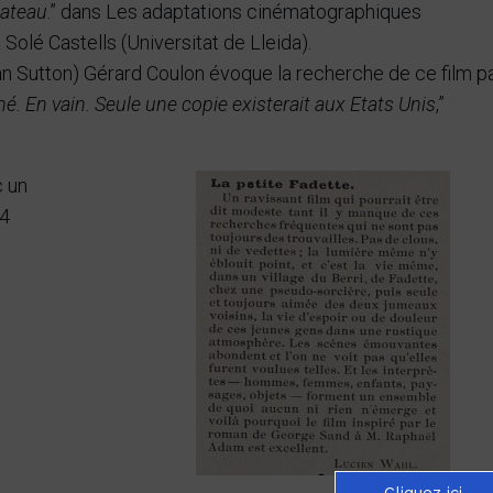
lateau
.” dans Les adaptations cinématographiques
Solé Castells (Universitat de Lleida).
an Sutton) Gérard Coulon évoque la recherche de ce film p
hé. En vain. Seule une copie existerait aux Etats Unis
,”
c un
14
Cliquez ici