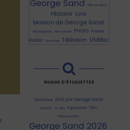
George Sand
Gâs du Berry
Histoire
Livre
Maison de George Sand
Photo
Presse
Municipalité
Non classé
Vidéo
Télévison
Radio
Tourisme
NUAGE D’ÉTIQUETTES
Ecrit par George Sand
Chateaux
Exposition
Film
Election
En vélo
Fréquentation
s
George Sand 2026