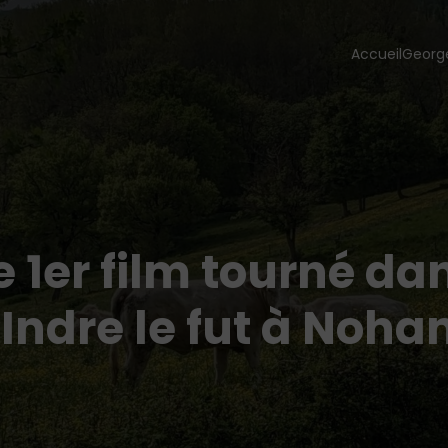
Accueil
Georg
e 1er film tourné da
’Indre le fut à Noha