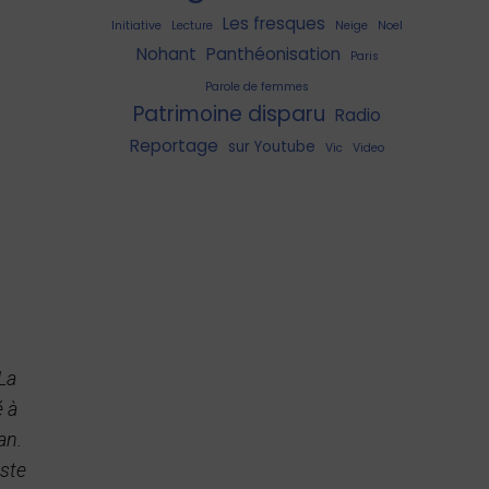
Les fresques
Initiative
Lecture
Neige
Noel
Nohant
Panthéonisation
Paris
Parole de femmes
Patrimoine disparu
Radio
Reportage
sur Youtube
Vic
Video
La
é à
an.
este