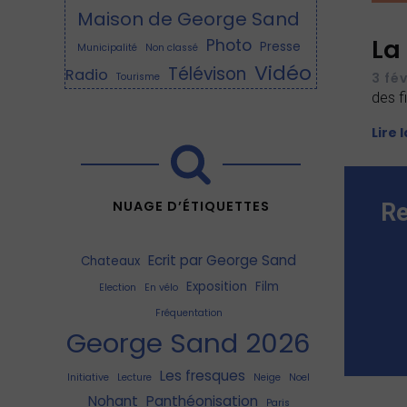
Maison de George Sand
La
Photo
Presse
Municipalité
Non classé
Vidéo
Télévison
Radio
3 fé
Tourisme
des f
Lire 
NUAGE D’ÉTIQUETTES
Re
Ecrit par George Sand
Chateaux
Exposition
Film
Election
En vélo
Fréquentation
George Sand 2026
Les fresques
Initiative
Lecture
Neige
Noel
Nohant
Panthéonisation
Paris