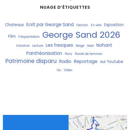
NUAGE D’ÉTIQUETTES
Ecrit par George Sand
Chateaux
Exposition
Election
En vélo
George Sand 2026
Film
Fréquentation
Les fresques
Nohant
Initiative
Lecture
Neige
Noel
Panthéonisation
Paris
Parole de femmes
Patrimoine disparu
Radio
Reportage
sur Youtube
Vic
Video