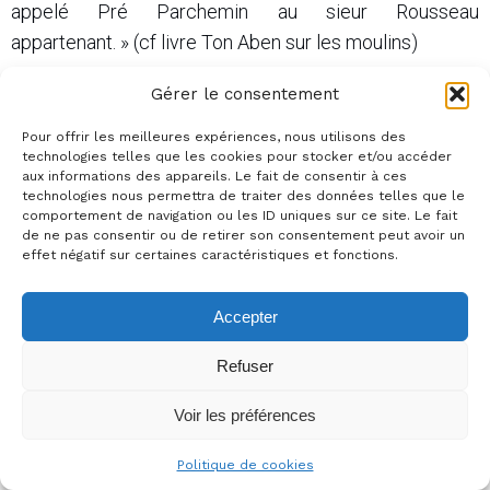
appelé Pré Parchemin au sieur Rousseau
appartenant. » (cf livre Ton Aben sur les moulins)
Gérer le consentement
Plutôt que d’employer le nom des quatre points
Pour offrir les meilleures expériences, nous utilisons des
cardinaux tels que nous les connaissons, dans les
technologies telles que les cookies pour stocker et/ou accéder
aux informations des appareils. Le fait de consentir à ces
écrits de notre époque, on parlait d’orient (ou de levant)
technologies nous permettra de traiter des données telles que le
pour l’est, d’occident (ou de couchant) pour l’ouest, de
comportement de navigation ou les ID uniques sur ce site. Le fait
de ne pas consentir ou de retirer son consentement peut avoir un
midi pour le sud et de septentrion pour le nord
effet négatif sur certaines caractéristiques et fonctions.
(Septentrion étant l’ancien nom de la constellation de la
Grande Ourse qui indique le nord).
Accepter
Refuser
Une autre hypothèse à envisager :
Voir les préférences
Ton Aben nous parle d’une dépression sur le terrain qui
Politique de cookies
« pouvait être la réserve d’eau en amont du moulin et le