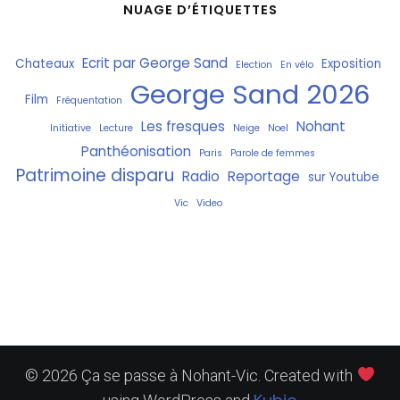
NUAGE D’ÉTIQUETTES
Ecrit par George Sand
Chateaux
Exposition
Election
En vélo
George Sand 2026
Film
Fréquentation
Les fresques
Nohant
Initiative
Lecture
Neige
Noel
Panthéonisation
Paris
Parole de femmes
Patrimoine disparu
Radio
Reportage
sur Youtube
Vic
Video
© 2026 Ça se passe à Nohant-Vic. Created with