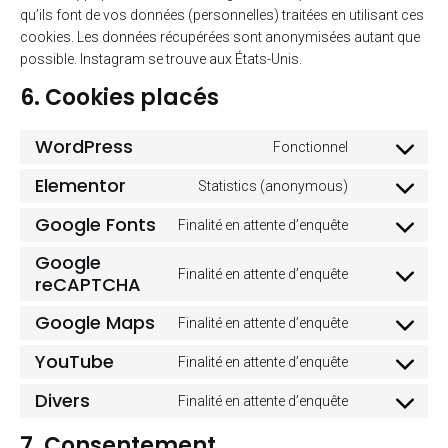
qu’ils font de vos données (personnelles) traitées en utilisant ces
cookies. Les données récupérées sont anonymisées autant que
possible. Instagram se trouve aux États-Unis.
6. Cookies placés
WordPress
Fonctionnel
Consent
to
Elementor
Statistics (anonymous)
Consent
service
to
Google Fonts
wordpress
Finalité en attente d’enquête
Consent
service
to
Google
elementor
Finalité en attente d’enquête
service
reCAPTCHA
Consent
google-
to
Google Maps
Finalité en attente d’enquête
fonts
service
Consent
google-
to
YouTube
Finalité en attente d’enquête
recaptcha
Consent
service
to
Divers
google-
Finalité en attente d’enquête
Consent
service
maps
to
7. Consentement
youtube